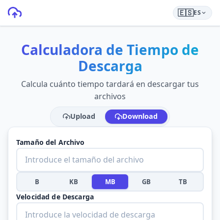
🇪🇸
ES
Calculadora de Tiempo de
Descarga
Calcula cuánto tiempo tardará en descargar tus
archivos
Upload
Download
Tamaño del Archivo
B
KB
MB
GB
TB
Velocidad de Descarga