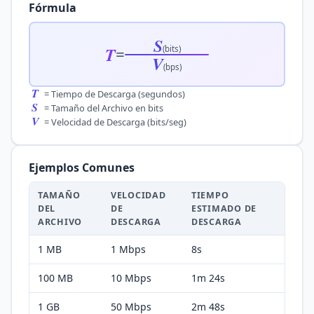
Fórmula
S
T
(bits)
=
V
(bps)
T
=
Tiempo de Descarga (segundos)
S
=
Tamaño del Archivo en bits
V
=
Velocidad de Descarga (bits/seg)
Ejemplos Comunes
TAMAÑO
VELOCIDAD
TIEMPO
DEL
DE
ESTIMADO DE
ARCHIVO
DESCARGA
DESCARGA
1 MB
1
Mbps
8s
100 MB
10
Mbps
1m 24s
1 GB
50
Mbps
2m 48s