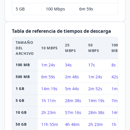
5 GB
100
Mbps
6m 59s
Tabla de referencia de tiempos de descarga
TAMAÑO
25
50
100
DEL
10 MBPS
MBPS
MBPS
MBPS
ARCHIVO
1m 24s
34s
17s
8s
100 MB
6m 59s
2m 48s
1m 24s
42s
500 MB
14m 19s
5m 44s
2m 52s
1m 26s
1 GB
1h 11m
28m 38s
14m 19s
7m 9s
5 GB
2h 23m
57m 16s
28m 38s
14m 19s
10 GB
11h 55m
4h 46m
2h 23m
1h 11m
50 GB